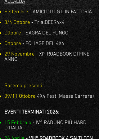
ALL'ALBA
Settembre
- AMICI DI U.G.I. IN FATTORIA
3/4 Ottobre
- TrialBEER4x4
Ottobre
- SAGRA DEL FUNGO
Ottobre
- FOLIAGE DEL 4X4
29 Novembre
- XI° ROADBOOK DI FINE
ANNO
Saremo presenti:​
09/11 Ottobre
4X4 Fest (Massa Carrara)
EVENTI TERMINATI 2026:
15 Febbraio
- IV° RADUNO
PIÙ HARD
D'ITALIA​​​
26 Aprile
-
VIII° ROADBOOK 4 SALTI CON