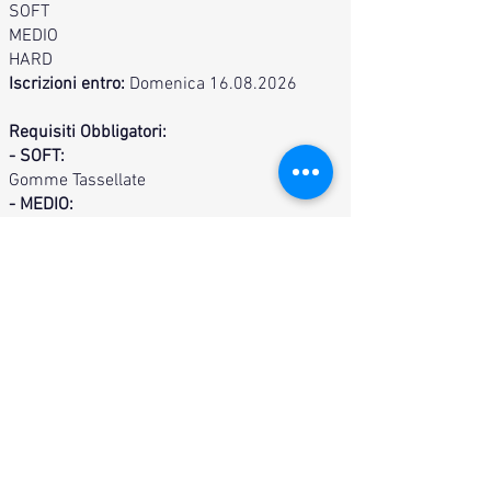
SOFT
MEDIO
HARD
Iscrizioni entro:
Domenica
16.08.2026
Requisiti Obbligatori:
- SOFT:
Gomme Tassellate
- MEDIO:
Gomme Tassellate
1 Blocco Differenziale
- HARD:
Gomme Tassellate
Verricello
1 Blocco Differenziale
COSTO:
€80.00
COMPRENDE:
Giro guidato
Gadget